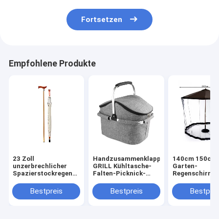
Fortsetzen
Empfohlene Produkte
23 Zoll
Handzusammenklappbarer
140cm 150cm 
unzerbrechlicher
GRILL Kühltasche-
Garten-
Spazierstockregenschirm
Falten-Picknick-
Regenschirm-
ahmten Holz nach
Ausrüstungs-Korb
Schirm-
Sonnenschirm
Bestpreis
Bestpreis
Bestprei
Garten-1kg im