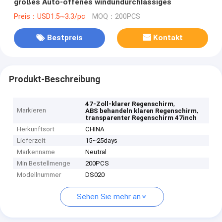
großes Auto-offenes windundurchlässiges
Preis：USD1.5~3.3/pc
MOQ：200PCS
Bestpreis
Kontakt
Produkt-Beschreibung
,
47-Zoll-klarer Regenschirm
Markieren
,
ABS behandeln klaren Regenschirm
transparenter Regenschirm 47inch
Herkunftsort
CHINA
Lieferzeit
15~25days
Markenname
Neutral
Min Bestellmenge
200PCS
Modellnummer
DS020
Sehen Sie mehr an