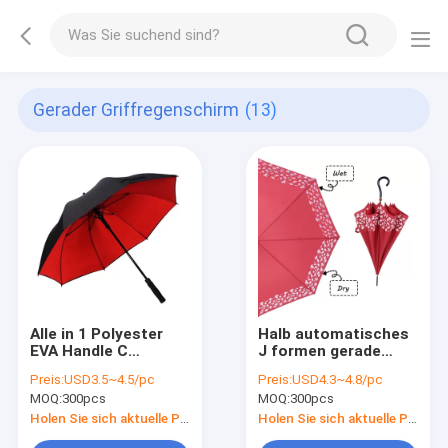
Gerader Griffregenschirm
(13)
Alle in 1 Polyester
Halb automatisches
EVA Handle C
J formen gerade
formten
Griff-Regenschirm-
Preis:
USD3.5~4.5/pc
Preis:
USD4.3~4.8/pc
Regenschirm
Rohseide-Platte
MOQ:
300pcs
MOQ:
300pcs
Holen Sie sich aktuelle Preis
Holen Sie sich aktuelle Preis