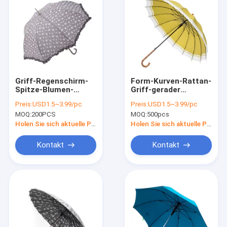
Griff-Regenschirm-
Form-Kurven-Rattan-
Spitze-Blumen-
Griff-gerader
Pagode der Damen-
Regenschirm 16K J
Preis:
USD1.5~3.99/pc
Preis:
USD1.5~3.99/pc
Sunproof formte
MOQ:
200PCS
MOQ:
500pcs
gerade
Holen Sie sich aktuelle Preis
Holen Sie sich aktuelle Preis
Kontakt
Kontakt
Nach Hause
Produits
Über uns