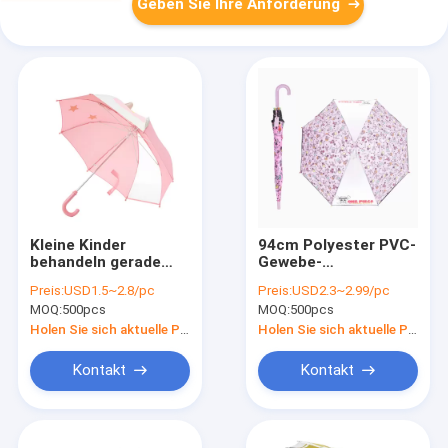
Geben Sie Ihre Anforderung
Kleine Kinder
94cm Polyester PVC-
behandeln gerade
Gewebe-
Fiberglas-Rippen des
Kinderfreundliche
Preis:
USD1.5~2.8/pc
Preis:
USD2.3~2.99/pc
Regenschirm-229g 8
Regenschirme 320g
MOQ:
500pcs
MOQ:
500pcs
Holen Sie sich aktuelle Preis
Holen Sie sich aktuelle Preis
Kontakt
Kontakt