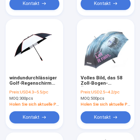
Kontakt
Kontakt
windundurchlässiger
Volles Bild, das 58
Golf-Regenschirm
Zoll-Bogen-
der
Überdachungs-
Preis:
USD4.3~5.5/pc
Preis:
USD2.5~4.2/pc
Nylondoppelschicht-
Überformatgolf-
MOQ:
300pcs
MOQ:
500pcs
190T 59 Zoll-großer
Regenschirm druckt
Bogen
Holen Sie sich aktuelle Preis
Holen Sie sich aktuelle Preis
Kontakt
Kontakt