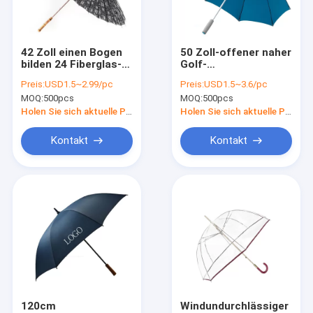
Kontakt
42 Zoll einen Bogen
50 Zoll-offener naher
bilden 24 Fiberglas-
Golf-
Picknick-Ausrüstung
Rippen-Rattan-
Selbstregenschirm-
Preis:
USD1.5~2.99/pc
Preis:
USD1.5~3.6/pc
gerader Griff-
gerades Muster
MOQ:
500pcs
MOQ:
500pcs
Regenschirm
Picknickkühltasche
Holen Sie sich aktuelle Preis
Holen Sie sich aktuelle Preis
Tragbarer faltender Regenschirm
Kontakt
Kontakt
Packable-Picknick-Decke
gerader Griffregenschirm
Picknick-Überdachungs-Zelt
Spazierstock-Regenschirm
Aufblasbares Ruhesessel-Sofa
120cm
Windundurchlässiger