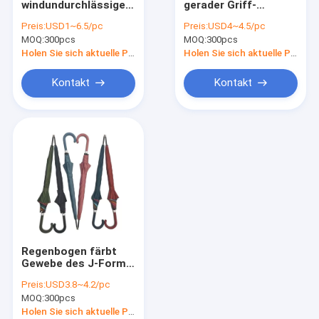
windundurchlässige
gerader Griff-
Picknick-Klappstuhl
gerade Rohseide
Regenschirm-
Preis:
USD1~6.5/pc
Preis:
USD4~4.5/pc
0.4kg des Griff-
Acrylgriff PVC-freien
MOQ:
Aufblasbare kampierende Luftmatraze
300pcs
MOQ:
300pcs
Regenschirm-190T
Raumes
Holen Sie sich aktuelle Preis
Holen Sie sich aktuelle Preis
Reise-Organisator-Tasche
Kontakt
Kontakt
Patio-Regenschirm im Freien
Picknick-Klapptisch
Knallen Sie oben Campingzelt
Regenbogen färbt
Gewebe des J-Form-
Griff-gerades
Preis:
USD3.8~4.2/pc
Regenschirmes 210T
MOQ:
300pcs
Holen Sie sich aktuelle Preis