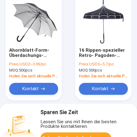
Ahornblatt-Form-
16 Rippen-spezieller
Überdachungs-
Retro- Pagoden-
windundurchlässiger
Regenschirm ABS
Preis:
USD2~3.99/pc
Preis:
USD5~5.7/pc
gerader Griff-
Haken-Griff
MOQ:
500pcs
MOQ:
500pcs
Regenschirm-
UVbeweis
Holen Sie sich aktuelle Preis
Holen Sie sich aktuelle Preis
Kontakt
Kontakt
Sparen Sie Zeit
Lassen Sie uns mit Ihnen die besten
Produkte kontaktieren.