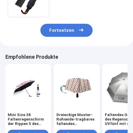
Unisexselbstoffenes und nah
zusammen
Fortsetzen
Empfohlene Produkte
Mini Size 38
Dreieckige Muster-
Faltendes Gew
Faltenregenschirm
Rohseide-tragbares
des Regenschi
der Rippen 5 des
faltendes
UVfünf mit sil
Zoll-Bogen-8
Regenschirm-
Beschichtung
Handbuch offen