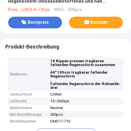
Regenschirm-Unisexselbstoffenes und nah
zusammen
Preis：USD3.4~7.8/pc
MOQ：300pcs
Bestpreis
Kontakt
Produkt-Beschreibung
10 Rippen pressen tragbaren
faltenden Regenschirm zusammen
,
46" 105cm tragbarer faltender
Markieren
Regenschirm
,
Faltender Regenschirm der Rohseide-
drei
Herkunftsort
CHINA
Lieferzeit
15~25days
Markenname
Neutral
Min Bestellmenge
300pcs
Modellnummer
DMD17-710